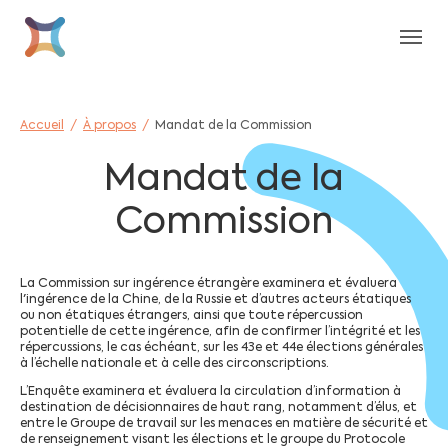
Aller au contenu principal
Skip to page footer
Vous êtes ici:
Accueil
À propos
Mandat de la Commission
Mandat de la
Commission
La Commission sur ingérence étrangère examinera et évaluera
l'ingérence de la Chine, de la Russie et d’autres acteurs étatiques
ou non étatiques étrangers, ainsi que toute répercussion
potentielle de cette ingérence, afin de confirmer l’intégrité et les
répercussions, le cas échéant, sur les 43e et 44e élections générales
à l’échelle nationale et à celle des circonscriptions.
L’Enquête examinera et évaluera la circulation d’information à
destination de décisionnaires de haut rang, notamment d’élus, et
entre le Groupe de travail sur les menaces en matière de sécurité et
de renseignement visant les élections et le groupe du Protocole