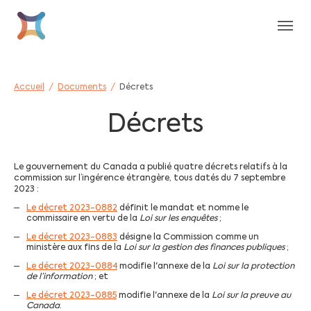
Aller au contenu principal
Skip to page footer
Vous êtes ici:
Accueil
Documents
Décrets
Décrets
Le gouvernement du Canada a publié quatre décrets relatifs à la
commission sur l’ingérence étrangère, tous datés du 7 septembre
2023 :
Le décret 2023-0882
définit le mandat et nomme le
commissaire en vertu de la
Loi sur les enquêtes
;
Le décret 2023-0883
désigne la Commission comme un
ministère aux fins de la
Loi sur la gestion des finances publiques
;
Le décret 2023-0884
modifie l'annexe de la
Loi sur la protection
de l’information
; et
Le décret 2023-0885
modifie l'annexe de la
Loi sur la preuve au
Canada
.