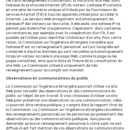
certains renseignements concernant la visite d’un site Web, dont
l’adresse du protocole Internet (IP) du visiteur. L’adresse IP consiste
en une série de numéros uniques attribués par les fournisseurs de
services Internet (FSI) à tous les appareils utilisés pour accéder à
Internet. Les serveurs Web enregistrent automatiquement les
adresses IP des visiteurs sur leurs sites. À elle seule, une adresse IP ne
permet pas d’identifier une personne. Cependant, dans certaines
circonstances, par exemple avec la coopération d’un FSI, il est
possible de l’utiliser pour identifier l’utilisateur d’un site. Pour cette
raison, la Commission sur l’ingérence étrangère considère que
l’adresse IP est un renseignement personnel, surtout lorsqu’elle est
combinée à d’autres données qui sont recueillies automatiquement
lorsqu’un visiteur accède à une page Web, comme la page ou les
pages consultées, ainsi que la date et l’heure de la consultation du
site Web. La Commission utilisera uniquement de tels
renseignements pour accomplir son mandat.
Observations et communications du public
La Commission sur l’ingérence étrangère pourrait utiliser ce site
Web pour recueillir des observations et des communications du
public sur l’objet de son travail. Si vous choisissez d’utiliser ce site
Web pour présenter une observation ou une communication, celle-
ci pourrait être rendue publique, y compris dans le rapport final de
la Commission. La Commission sur l’ingérence étrangère recueillera
des renseignements personnels sur les personnes qui présentent des
observations ou des communications publiques. Vous pouvez
demander qu’aucun renseignement personnel à votre sujet ne soit
diffusé s’il est fait mention de vos observations ou communications