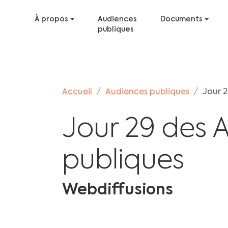
Aller au contenu principal
Skip to page footer
À propos
Audiences
Documents
publiques
Vous êtes ici:
Accueil
Audiences publiques
Jour 2
Jour 29 des 
publiques
Webdiffusions