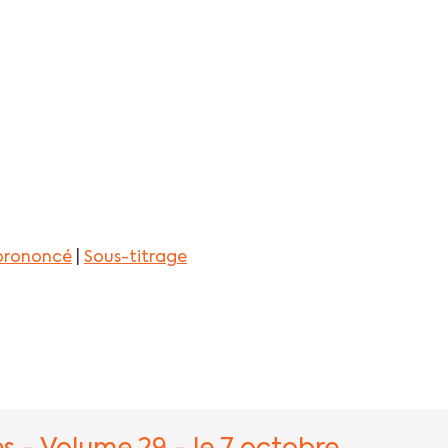
 prononcé
|
Sous-titrage