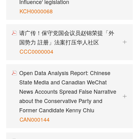
Influence' legislation
KCH0000068
请广传！保守党国会议员赵锦荣提「外
国势力 註册」法案打压华人社区
CCC0000004
Open Data Analysis Report: Chinese
State Media and Canadian WeChat
News Accounts Spread False Narrative
about the Conservative Party and
Former Candidate Kenny Chiu
CAN000144