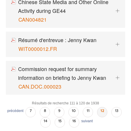
Chinese State Media and Other Online
Activity during GE44
CAN004821
Résumé d'entrevue : Jenny Kwan
WIT0000012.FR
Commission request for summary
information on briefing to Jenny Kwan
CAN.DOC.000023
Résultats de recherche 111 à 120 de 1938
précédent
7
8
9
10
11
12
13
suivant
14
15
16